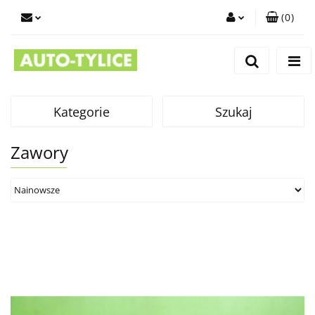
(
0
)
Zaloguj się
Zarejestruj się
Dodaj zgłoszenie
Kategorie
Szukaj
Zawory