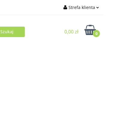
Strefa klienta
Zaloguj się
0,00 zł
Zarejestruj się
0
Dodaj zgłoszenie