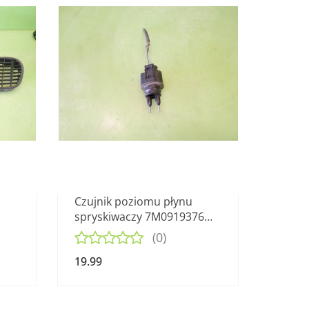
Czujnik poziomu płynu
spryskiwaczy 7M0919376
-03
VW PASSAT B6 2.0 TDI 8V
(0)
05-09
19.99