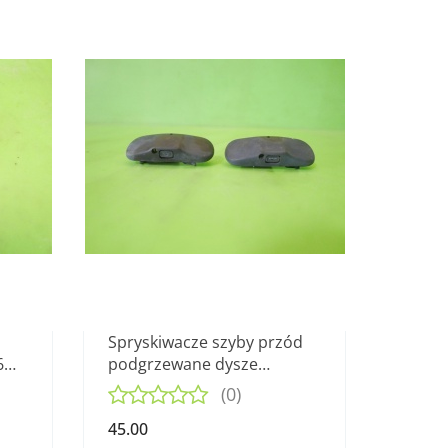
Spryskiwacze szyby przód
6
podgrzewane dysze
8
1T0955986 VW GOLF V 03-
(0)
09
45.00