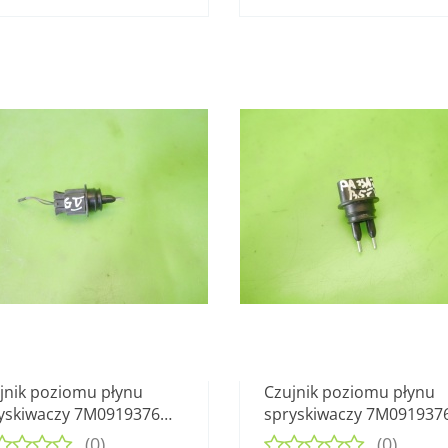
jnik poziomu płynu
Czujnik poziomu płynu
yskiwaczy 7M0919376
spryskiwaczy 7M091937
GOLF V 1.9 TDI 03-09
VW PASSAT B5 FL SEDA
(0)
(0)