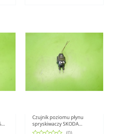
Czujnik poziomu płynu
6
spryskiwaczy SKODA
N
SUPERB I 3U 1.9 TDI 01-06
(0)