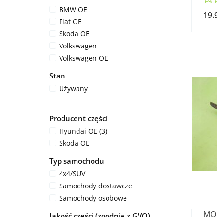
BMW OE
19.
Fiat OE
Skoda OE
Volkswagen
Volkswagen OE
Stan
Używany
Producent części
Hyundai OE (3)
Skoda OE
Typ samochodu
4x4/SUV
Samochody dostawcze
Samochody osobowe
MO
Jakość części (zgodnie z GVO)