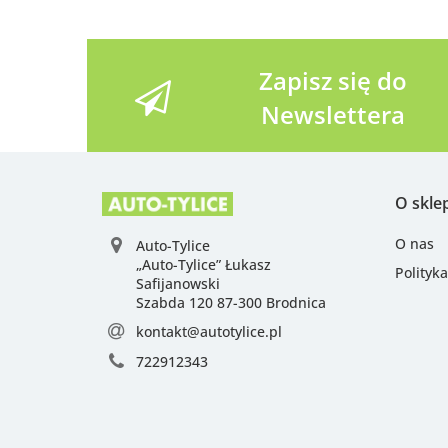
Zapisz się do
Newslettera
O skle
O nas
Auto-Tylice
„Auto-Tylice” Łukasz
Polityk
Safijanowski
Szabda 120 87-300 Brodnica
kontakt@autotylice.pl
722912343