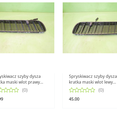
yskiwacz szyby dysza
Spryskiwacz szyby dysza
tka maski wlot prawy
kratka maski wlot lewy
2670 BMW X5 E53 99-03
8402669 BMW X5 E53 99
(0)
(0)
99
45.00