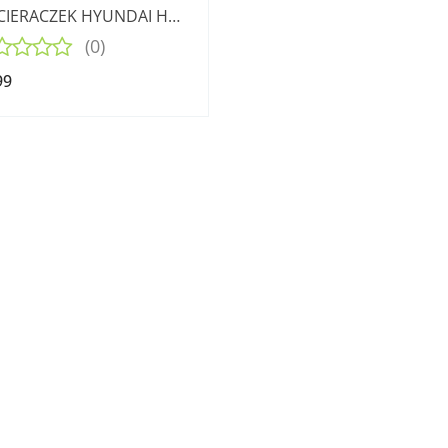
IERACZEK HYUNDAI H1
5 TD
(0)
99