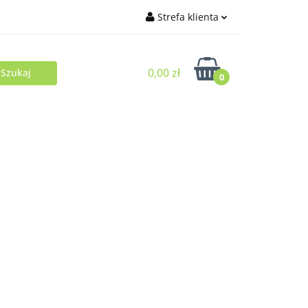
Strefa klienta
Zaloguj się
0,00 zł
Zarejestruj się
0
Dodaj zgłoszenie