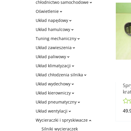
chłodnictwo samochodowe
Oświetlenie
Układ napędowy
Układ hamulcowy
Tuning mechaniczny
Układ zawieszenia
Układ paliwowy
Układ klimatyzacji
Układ chłodzenia silnika
Układ wydechowy
Spr
kra
Układ kierowniczy
840
Układ pneumatyczny
49.
Układ wentylacji
Wycieraczki i spryskiwacze
Silniki wycieraczek