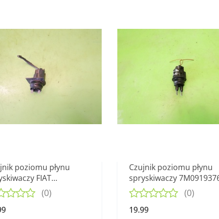
jnik poziomu płynu
Czujnik poziomu płynu
yskiwaczy FIAT
spryskiwaczy 7M091937
EMONT I 11-15
AUDI A4 B7 2.0 ALT 04-0
(0)
(0)
99
19.99