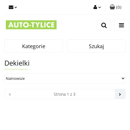
(
0
)
Zaloguj się
Zarejestruj się
Dodaj zgłoszenie
Kategorie
Szukaj
Dekielki