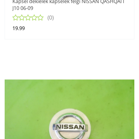
Kapsel dekielek kapselek felgi NISSAN QASHQAI I
J10 06-09
(0)
19.99