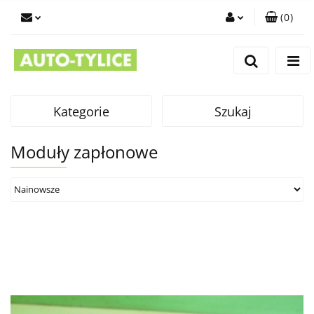
(
0
)
Zaloguj się
Zarejestruj się
Dodaj zgłoszenie
Kategorie
Szukaj
Moduły zapłonowe