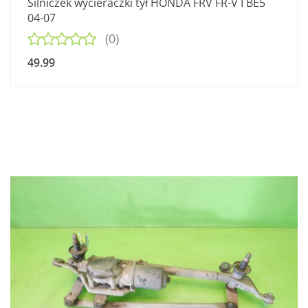
Silniczek wycieraczki tył HONDA FRV FR-V I BE5
04-07
(0)
49.99