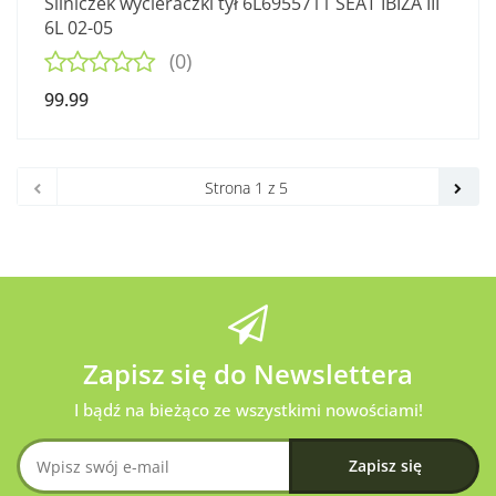
Silniczek wycieraczki tył 6L6955711 SEAT IBIZA III
6L 02-05
(0)
99.99
Zapisz się do Newslettera
I bądź na bieżąco ze wszystkimi nowościami!