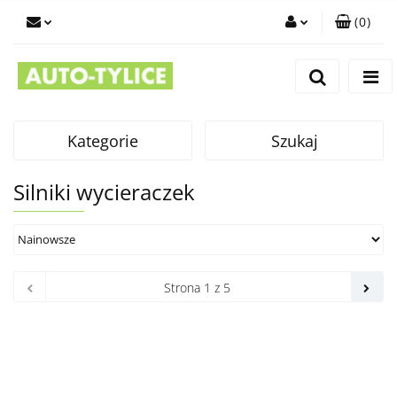
(
0
)
Zaloguj się
Zarejestruj się
Dodaj zgłoszenie
Kategorie
Szukaj
Silniki wycieraczek