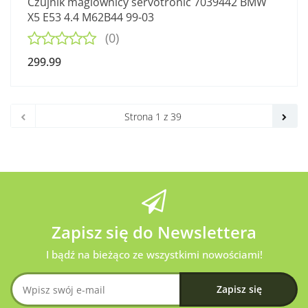
Czujnik maglownicy servotronic 7039442 BMW
X5 E53 4.4 M62B44 99-03
(0)
299.99
Zapisz się do Newslettera
I bądź na bieżąco ze wszystkimi nowościami!