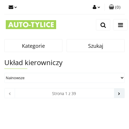
(
0
)
Zaloguj się
Zarejestruj się
Dodaj zgłoszenie
Kategorie
Szukaj
Układ kierowniczy