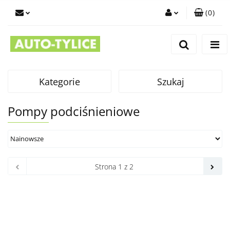
(
0
)
Zaloguj się
Zarejestruj się
Dodaj zgłoszenie
Kategorie
Szukaj
Pompy podciśnieniowe