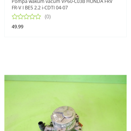
Pompa wakum vacum VP60-C03B HONDA FRV
FR-V I BE5 2.2 i-CDTI 04-07
(0)
49.99