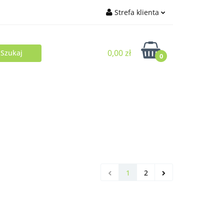
Strefa klienta
Zaloguj się
0,00 zł
Zarejestruj się
0
Dodaj zgłoszenie
1
2