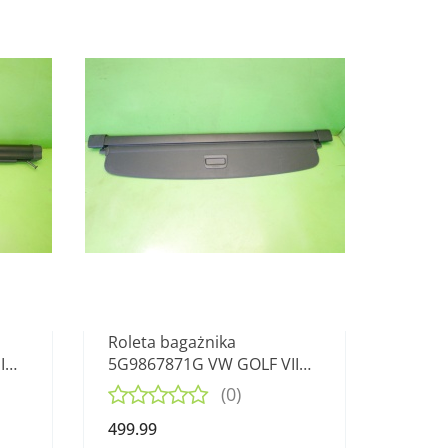
Roleta bagażnika
I
5G9867871G VW GOLF VII
KOMBI 12-16
(0)
499.99