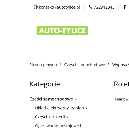
kontakt@autotylice.pl
722912343
Części używane
Kontakt
Strona główna
Części samochodowe
Wyposaż
Kategorie
Role
Części samochodowe
Układ elektryczny, zapłon
Części karoserii
Ogrzewanie postojowe i