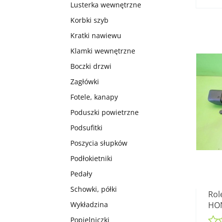
Lusterka wewnętrzne
Korbki szyb
Kratki nawiewu
Klamki wewnętrzne
Boczki drzwi
Zagłówki
Fotele, kanapy
Poduszki powietrzne
Podsufitki
Poszycia słupków
Podłokietniki
Pedały
Schowki, półki
Rol
HON
Wykładzina
15-
Popielniczki