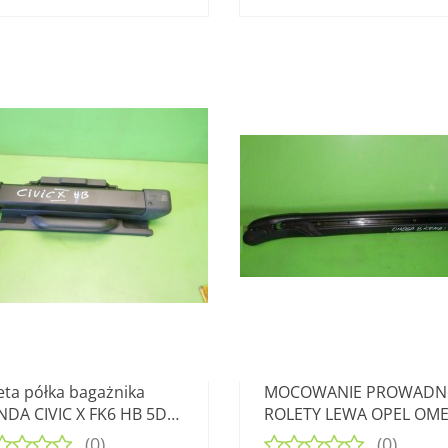
eta półka bagażnika
MOCOWANIE PROWADN
DA CIVIC X FK6 HB 5D
ROLETY LEWA OPEL OM
19
B
(0)
(0)