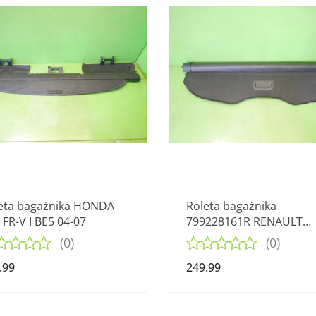
eta bagażnika HONDA
Roleta bagażnika
 FR-V I BE5 04-07
799228161R RENAULT
KADJAR I 15-18
(0)
(0)
.99
249.99