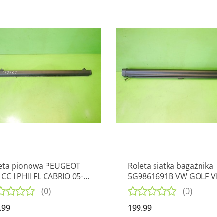
eta pionowa PEUGEOT
Roleta siatka bagażnika
 CC I PHII FL CABRIO 05-
5G9861691B VW GOLF VI
KOMBI 12-16
(0)
(0)
.99
199.99