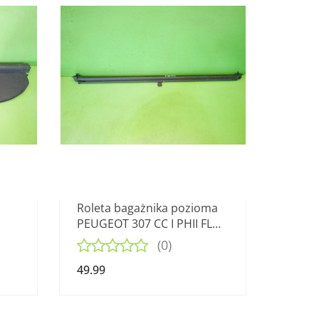
Roleta bagażnika pozioma
PEUGEOT 307 CC I PHII FL
CABRIO 05-08
(0)
49.99