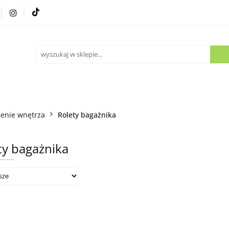
Części używane
Kontakt
enie wnętrza
Rolety bagażnika
ty bagażnika