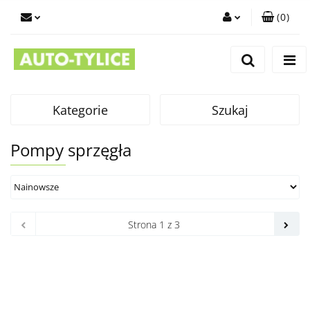
(
0
)
Zaloguj się
Zarejestruj się
Dodaj zgłoszenie
Kategorie
Szukaj
Pompy sprzęgła