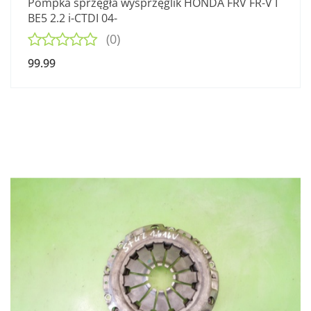
Pompka sprzęgła wysprzęglik HONDA FRV FR-V I
BE5 2.2 i-CTDI 04-
(0)
99.99