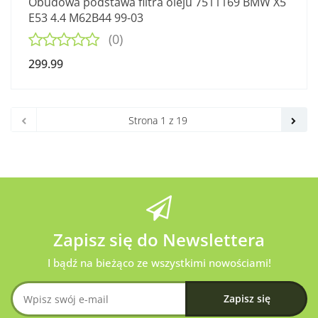
Obudowa podstawa filtra oleju 7511169 BMW X5
E53 4.4 M62B44 99-03
(0)
299.99
Zapisz się do Newslettera
I bądź na bieżąco ze wszystkimi nowościami!