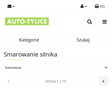
(
0
)
Zaloguj się
Zarejestruj się
Dodaj zgłoszenie
Kategorie
Szukaj
Smarowanie silnika