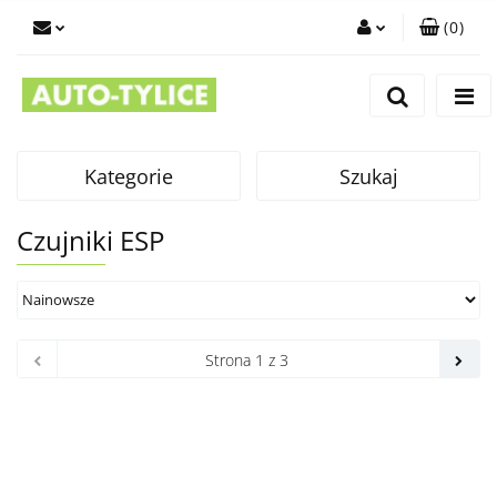
(
0
)
Zaloguj się
Zarejestruj się
Dodaj zgłoszenie
Kategorie
Szukaj
Czujniki ESP