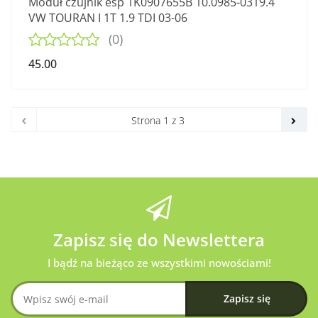
Moduł czujnik esp 1K0907655B 10.0985-0319.4
VW TOURAN I 1T 1.9 TDI 03-06
(0)
45.00
Zapisz się do Newslettera
I bądź na bieżąco ze wszystkimi nowościami!