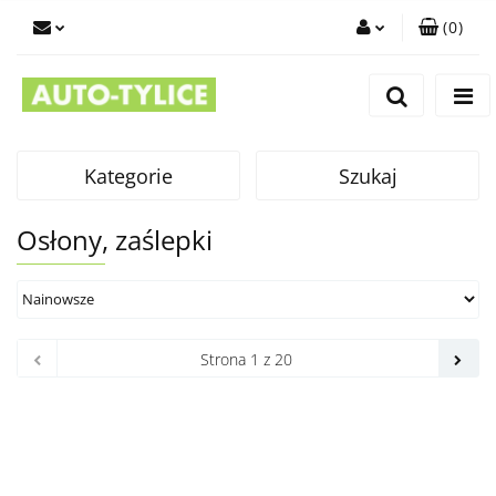
(
0
)
Zaloguj się
Zarejestruj się
Dodaj zgłoszenie
Kategorie
Szukaj
Osłony, zaślepki