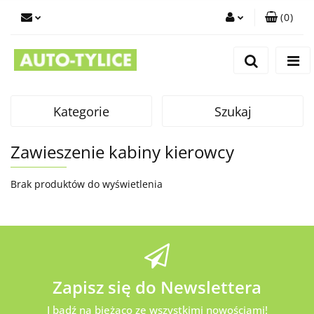
(
0
)
Zaloguj się
Zarejestruj się
Dodaj zgłoszenie
Kategorie
Szukaj
Zawieszenie kabiny kierowcy
Brak produktów do wyświetlenia
Zapisz się do Newslettera
I bądź na bieżąco ze wszystkimi nowościami!