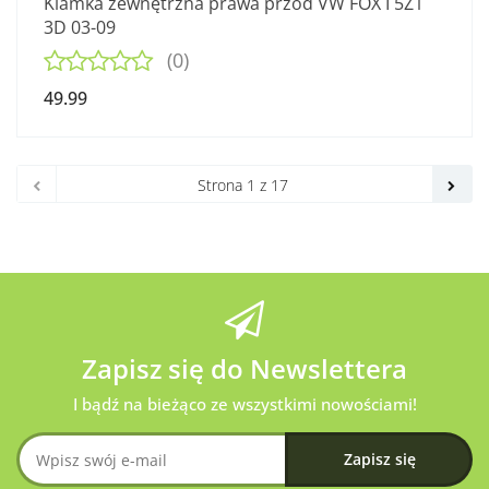
Klamka zewnętrzna prawa przód VW FOX I 5Z1
3D 03-09
(0)
49.99
Zapisz się do Newslettera
I bądź na bieżąco ze wszystkimi nowościami!