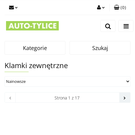
(
0
)
Zaloguj się
Zarejestruj się
Dodaj zgłoszenie
Kategorie
Szukaj
Klamki zewnętrzne