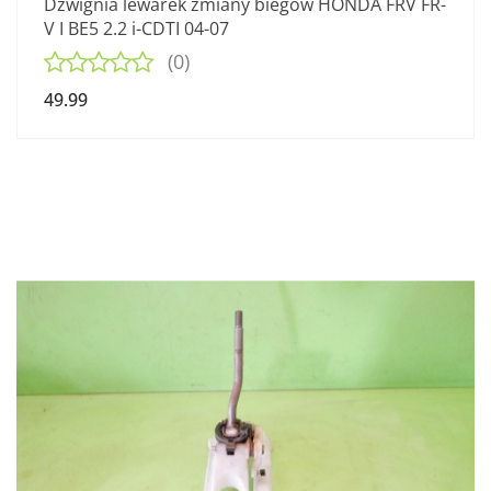
Dźwignia lewarek zmiany biegów HONDA FRV FR-
V I BE5 2.2 i-CDTI 04-07
(0)
49.99