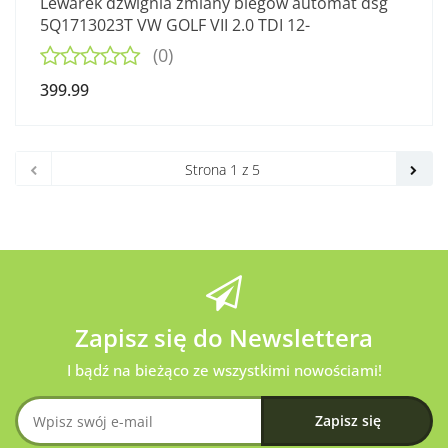
Lewarek dźwignia zmiany biegów automat dsg
5Q1713023T VW GOLF VII 2.0 TDI 12-
(0)
399.99
Zapisz się do Newslettera
I bądź na bieżąco ze wszystkimi nowościami!