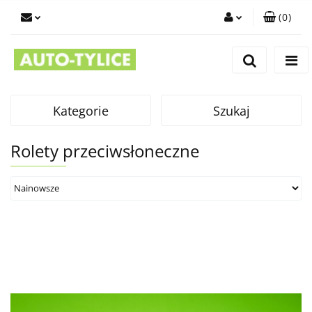
(
0
)
Zaloguj się
Zarejestruj się
Dodaj zgłoszenie
Kategorie
Szukaj
Rolety przeciwsłoneczne