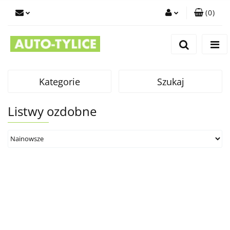
(
0
)
Zaloguj się
Zarejestruj się
Dodaj zgłoszenie
Kategorie
Szukaj
Listwy ozdobne