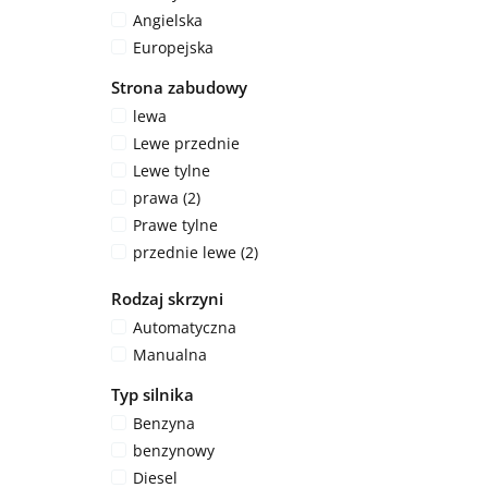
Angielska
Europejska
Strona zabudowy
lewa
Lewe przednie
Lewe tylne
prawa (2)
Prawe tylne
przednie lewe (2)
przednie prawe
Rodzaj skrzyni
przód (2)
Automatyczna
tylne lewe (2)
Manualna
tylne prawe
tył (2)
Typ silnika
Benzyna
benzynowy
Diesel