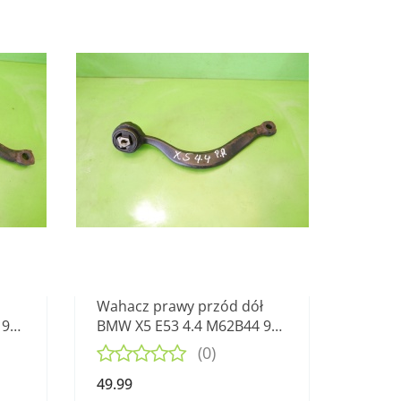
Wahacz prawy przód dół
99-
BMW X5 E53 4.4 M62B44 99-
03
(0)
49.99