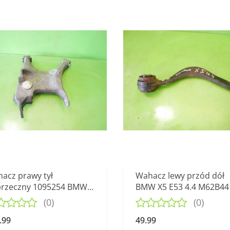
acz prawy tył
Wahacz lewy przód dół
rzeczny 1095254 BMW
BMW X5 E53 4.4 M62B44 
E53 4.4 M62B44 99-03
03
(0)
(0)
.99
49.99