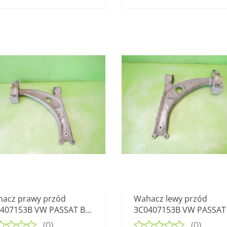
acz prawy przód
Wahacz lewy przód
407153B VW PASSAT B6
3C0407153B VW PASSAT
 TDI 8V 05-09
2.0 TDI 8V 05-09
(0)
(0)