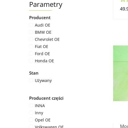
Parametry
49.
Producent
Audi OE
BMW OE
Chevrolet OE
Fiat OE
Ford OE
Honda OE
Inny
Stan
Jaguar
Używany
Mazda OE
Peugeot OE
Renault OE
Producent części
Suzuki OE
INNA
Volkswagen
Inny
Volkswagen OE
Opel OE
Volvo OE
Moc
Volkswagen OE