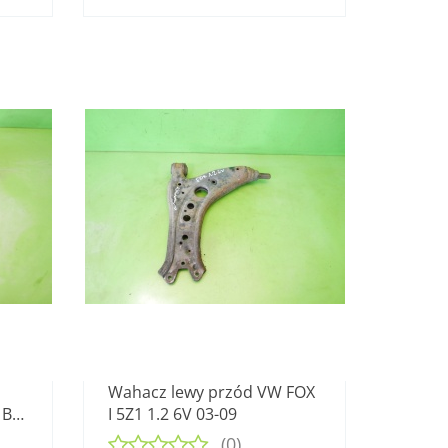
Wahacz lewy przód VW FOX
 B6
I 5Z1 1.2 6V 03-09
(0)