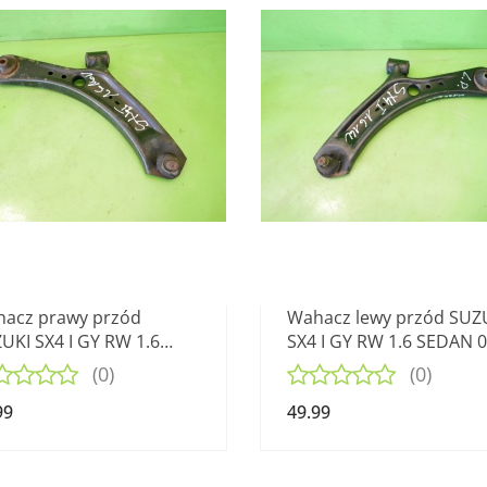
acz prawy przód
Wahacz lewy przód SUZ
UKI SX4 I GY RW 1.6
SX4 I GY RW 1.6 SEDAN 0
AN 06-09
09
(0)
(0)
99
49.99