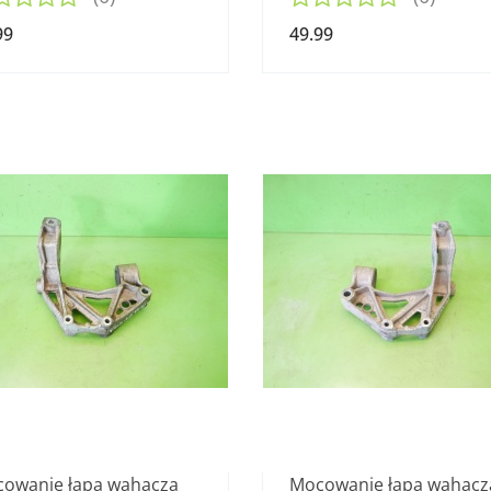
99
49.99
owanie łapa wahacza
Mocowanie łapa wahacz