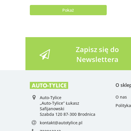
Pokaż
Zapisz się do
Newslettera
O skle
O nas
Auto-Tylice
„Auto-Tylice” Łukasz
Polityk
Safijanowski
Szabda 120 87-300 Brodnica
kontakt@autotylice.pl