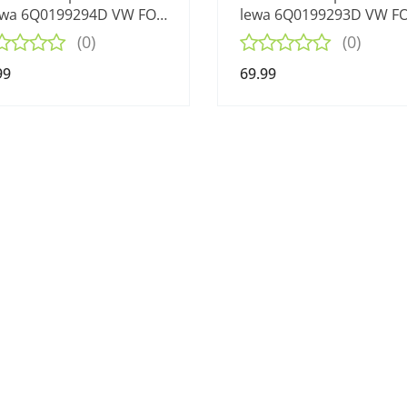
wa 6Q0199294D VW FOX
lewa 6Q0199293D VW FO
Z1 1.2 6V 03-09
5Z1 1.2 6V 03-09
(0)
(0)
99
69.99