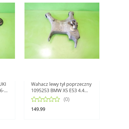
UKI
Wahacz lewy tył poprzeczny
6-
1095253 BMW X5 E53 4.4
M62B44 99-03
(0)
149.99