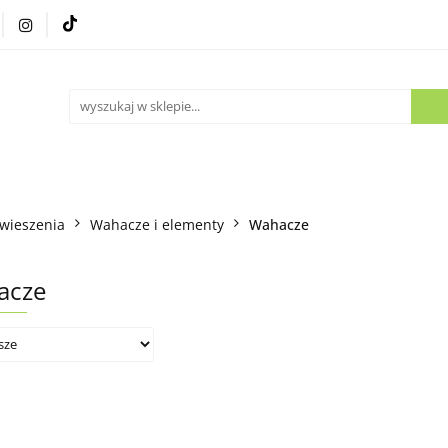
Części używane
Kontakt
wieszenia
Wahacze i elementy
Wahacze
acze