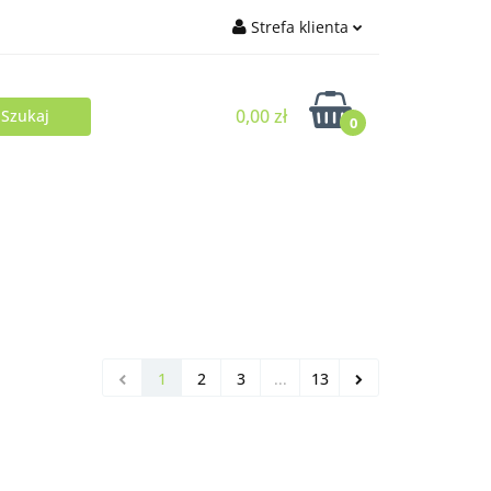
Strefa klienta
Zaloguj się
0,00 zł
Zarejestruj się
0
Dodaj zgłoszenie
1
2
3
...
13