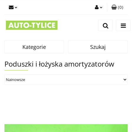
(
0
)
Zaloguj się
Zarejestruj się
Dodaj zgłoszenie
Kategorie
Szukaj
Poduszki i łożyska amortyzatorów