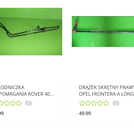
ŁODNICZKA
DRĄŻEK SKRĘTNY PRAW
POMAGANIA ROVER 400
OPEL FRONTERA A LONG
 1.6 16V MK2
TDS
(0)
(0)
99
49.99