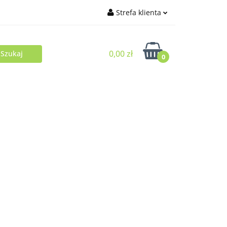
Strefa klienta
Zaloguj się
0,00 zł
Zarejestruj się
0
Dodaj zgłoszenie