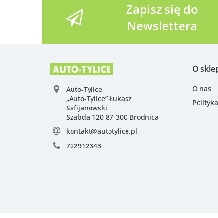
Zapisz się do
Newslettera
O skle
O nas
Auto-Tylice
„Auto-Tylice” Łukasz
Polityk
Safijanowski
Szabda 120 87-300 Brodnica
kontakt@autotylice.pl
722912343