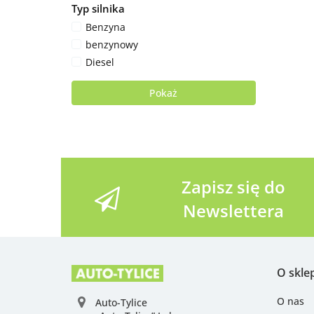
Typ silnika
Benzyna
benzynowy
Diesel
Pokaż
Zapisz się do
Newslettera
O skle
O nas
Auto-Tylice