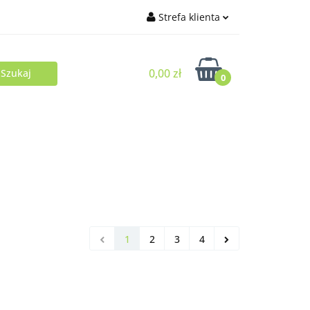
Strefa klienta
Zaloguj się
0,00 zł
Zarejestruj się
0
Dodaj zgłoszenie
1
2
3
4