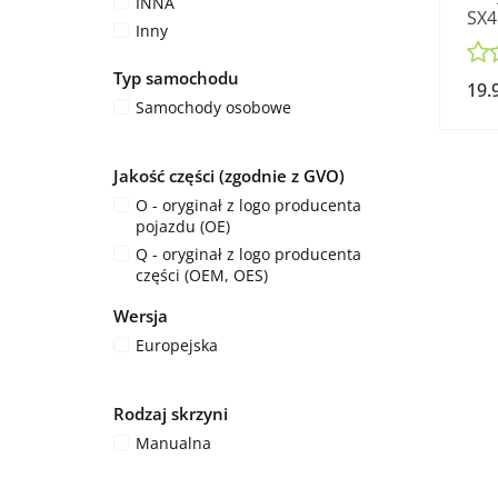
INNA
SX4
Inny
Mercedes-Benz OE
Typ samochodu
Mitsubishi OE
19.
Samochody osobowe
Pierburg
Renault OE
Siemens
Jakość części (zgodnie z GVO)
TRW (2)
O - oryginał z logo producenta
VDO (2)
pojazdu (OE)
Volkswagen OE
Q - oryginał z logo producenta
części (OEM, OES)
Wersja
Europejska
Rodzaj skrzyni
Manualna