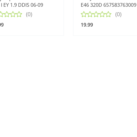
 I EY 1.9 DDIS 06-09
E46 320D 657583763009
(0)
(0)
99
19.99