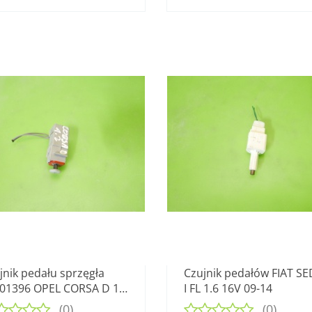
jnik pedału sprzęgła
Czujnik pedałów FIAT SE
01396 OPEL CORSA D 1.2
I FL 1.6 16V 09-14
 06-11
(0)
(0)