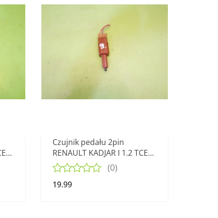
Czujnik pedału 2pin
CE
RENAULT KADJAR I 1.2 TCE
15-18
(0)
19.99