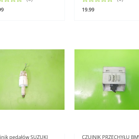
99
19.99
jnik pedałów SUZUKI
CZUJNIK PRZECHYŁU BM