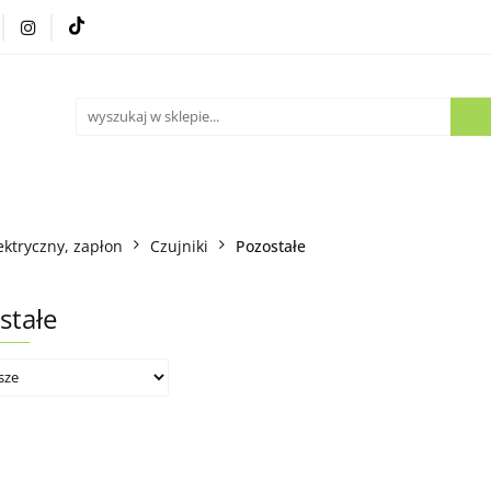
Części używane
Kontakt
ektryczny, zapłon
Czujniki
Pozostałe
stałe