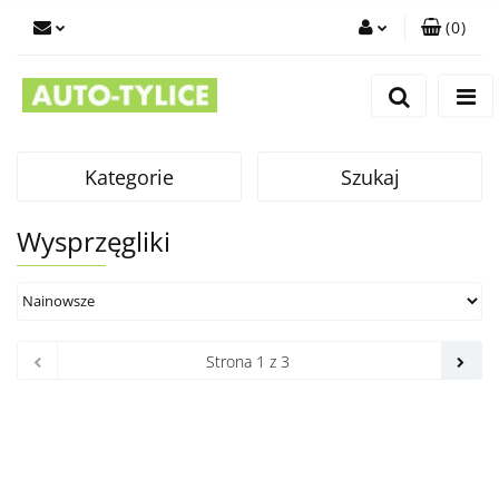
(
0
)
Zaloguj się
Zarejestruj się
Dodaj zgłoszenie
Kategorie
Szukaj
Wysprzęgliki