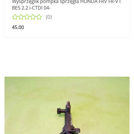
Wysprzęglik pompka sprzęgła HONDA FRV FR-V I
BE5 2.2 i-CTDI 04-
(0)
45.00