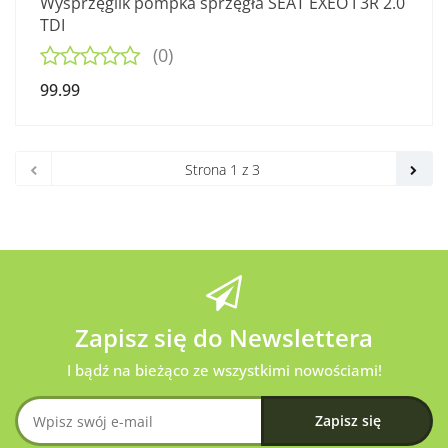
Wysprzęglik pompka sprzęgła SEAT EXEO I 3R 2.0
TDI
(0)
99.99
Zapisz się do Newslettera
I bądź na bieżąco ze wszystkimi nowościami!