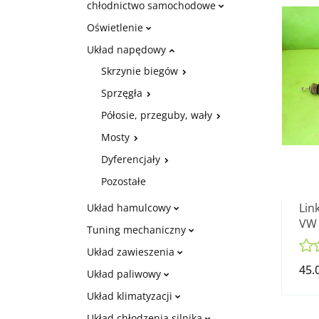
chłodnictwo samochodowe
Oświetlenie
Układ napędowy
Skrzynie biegów
Sprzęgła
Półosie, przeguby, wały
Mosty
Dyferencjały
Pozostałe
Lin
Układ hamulcowy
VW 
Tuning mechaniczny
CAB
Układ zawieszenia
45.
Układ paliwowy
Układ klimatyzacji
Układ chłodzenia silnika