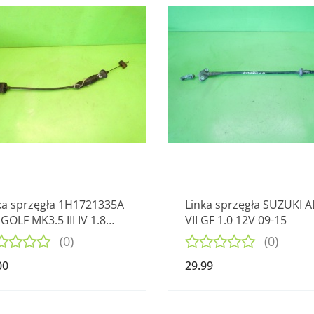
ka sprzęgła 1H1721335A
Linka sprzęgła SUZUKI 
GOLF MK3.5 III IV 1.8
VII GF 1.0 12V 09-15
RIO 98-02
(0)
(0)
00
29.99