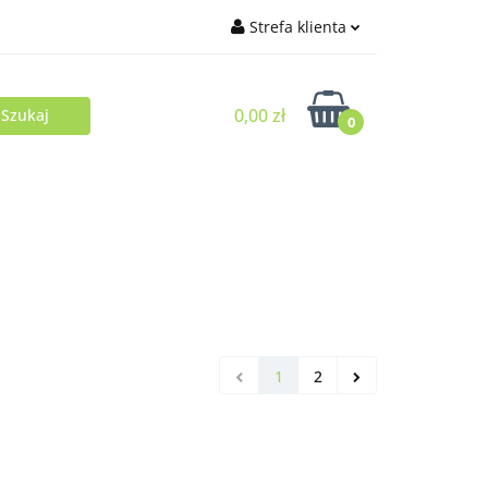
Strefa klienta
Zaloguj się
0,00 zł
Zarejestruj się
0
Dodaj zgłoszenie
1
2