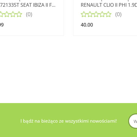
721335T SEAT IBIZA II FL
RENAULT CLIO II PHI 1.9
 8V
98-
(0)
(0)
99
40.00
I bądź na bieżąco ze wszystkimi nowościami!