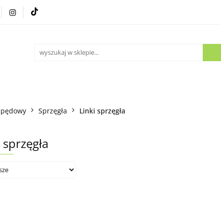
Części używane
Kontakt
apędowy
Sprzęgła
Linki sprzęgła
i sprzęgła