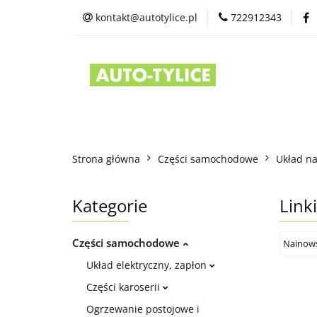
kontakt@autotylice.pl
722912343
Części używane
Kontakt
Strona główna
Części samochodowe
Układ n
Kategorie
Link
Części samochodowe
Układ elektryczny, zapłon
Części karoserii
Ogrzewanie postojowe i