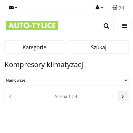
(
0
)
Zaloguj się
Zarejestruj się
Dodaj zgłoszenie
Kategorie
Szukaj
Kompresory klimatyzacji