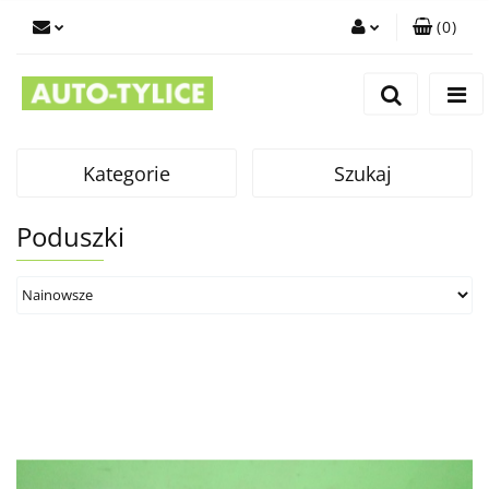
(
0
)
Zaloguj się
Zarejestruj się
Dodaj zgłoszenie
Kategorie
Szukaj
Poduszki