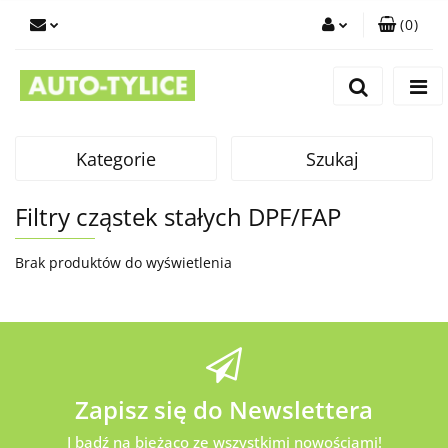
(
0
)
Zaloguj się
Zarejestruj się
Dodaj zgłoszenie
Kategorie
Szukaj
Filtry cząstek stałych DPF/FAP
Brak produktów do wyświetlenia
Zapisz się do Newslettera
I bądź na bieżąco ze wszystkimi nowościami!