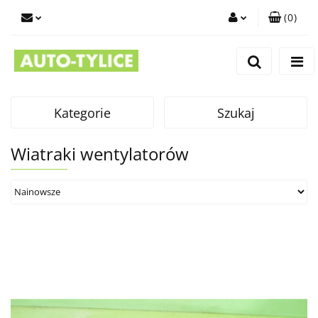
(
0
)
Zaloguj się
Zarejestruj się
Dodaj zgłoszenie
Kategorie
Szukaj
Wiatraki wentylatorów