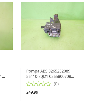
Pompa ABS 0265232089
1
56110-80J21 0265800708
 i-
SUZUKI SX4 I GY RW 1.6
(0)
SEDAN
249.99