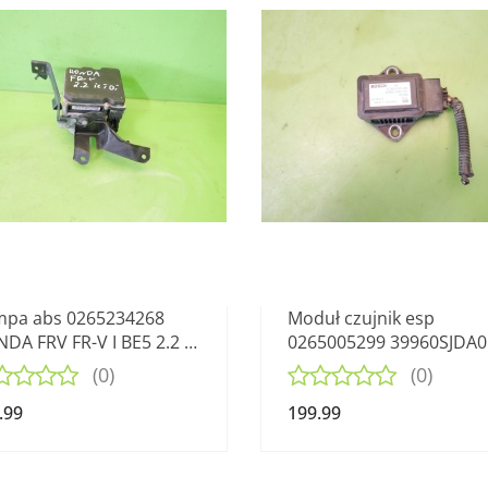
pa abs 0265234268
Moduł czujnik esp
DA FRV FR-V I BE5 2.2 i-
0265005299 39960SJDA0
I 04-07
HONDA FRV FR-V I BE5 2.2
(0)
(0)
CTDI
.99
199.99