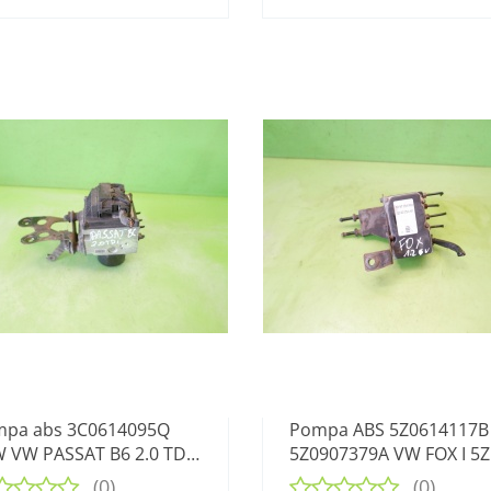
pa abs 3C0614095Q
Pompa ABS 5Z0614117B
 VW PASSAT B6 2.0 TDI
5Z0907379A VW FOX I 5Z
05-09
1.2 6V 03-09
(0)
(0)