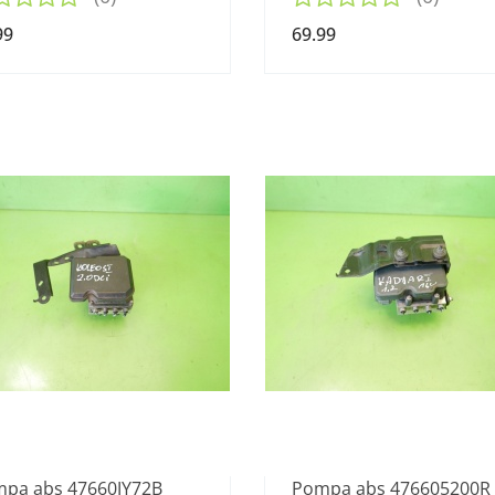
99
69.99
pa abs 47660JY72B
Pompa abs 476605200R