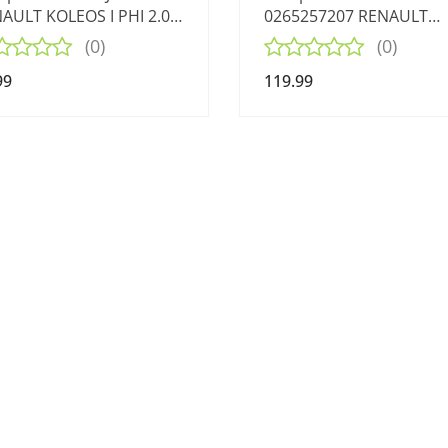
AULT KOLEOS I PHI 2.0
0265257207 RENAULT
 4x4 07-11
KADJAR I 1.2 TCE 15-18
(0)
(0)
99
119.99