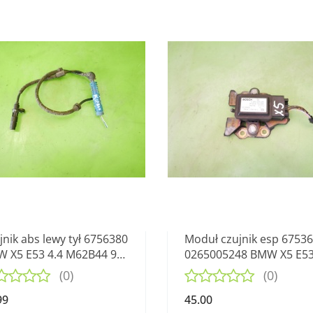
jnik abs lewy tył 6756380
Moduł czujnik esp 6753
 X5 E53 4.4 M62B44 99-
0265005248 BMW X5 E53
M62B44 99-03
(0)
(0)
99
45.00