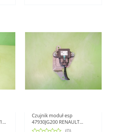
Czujnik moduł esp
1
47930JG200 RENAULT
KOLEOS I PHI 2.0 DCI 07-
(0)