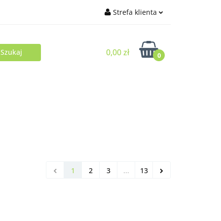
Strefa klienta
Zaloguj się
0,00 zł
Zarejestruj się
0
Dodaj zgłoszenie
1
2
3
...
13