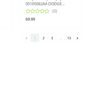
05105062AA DODGE
CALIBER I PM 1.8 06-09
(0)
69.99
1
2
3
...
13