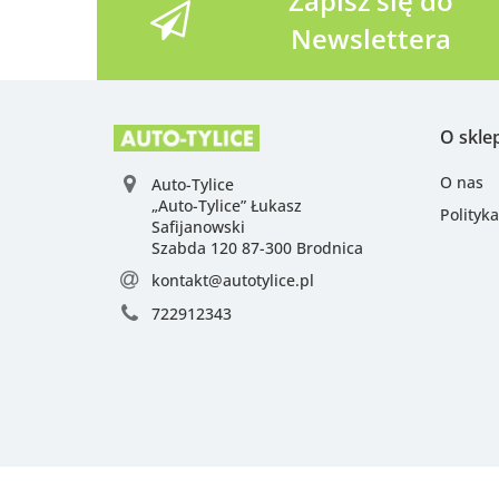
Zapisz się do
Newslettera
O skle
O nas
Auto-Tylice
„Auto-Tylice” Łukasz
Polityk
Safijanowski
Szabda 120 87-300 Brodnica
kontakt@autotylice.pl
722912343