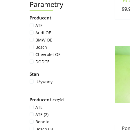
Parametry
99.
Producent
ATE
Audi OE
BMW OE
Bosch
Chevrolet OE
DODGE
Fiat OE
Stan
Ford OE
Używany
Honda OE
Mando
Mazda OE
Producent części
Opel OE
ATE
Peugeot OE
ATE (2)
Renault OE
Bendix
Seat
Pom
Bosch (3)