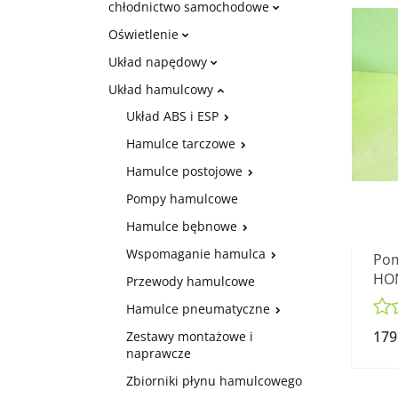
chłodnictwo samochodowe
Oświetlenie
Układ napędowy
Układ hamulcowy
Układ ABS i ESP
Hamulce tarczowe
Hamulce postojowe
Pompy hamulcowe
Hamulce bębnowe
Wspomaganie hamulca
Pom
HON
Przewody hamulcowe
CTD
Hamulce pneumatyczne
179
Zestawy montażowe i
naprawcze
Zbiorniki płynu hamulcowego