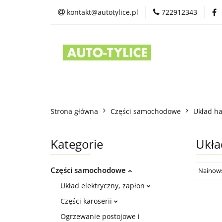
kontakt@autotylice.pl
722912343
Części używane
Kontakt
Strona główna
Części samochodowe
Układ h
Kategorie
Ukła
Części samochodowe
Układ elektryczny, zapłon
Części karoserii
Ogrzewanie postojowe i