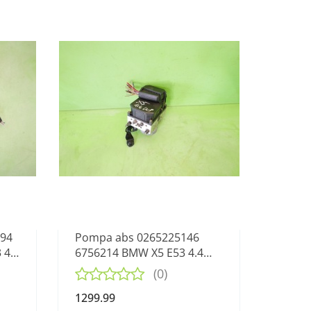
694
Pompa abs 0265225146
 4.4
6756214 BMW X5 E53 4.4
M62B44 99-03
(0)
1299.99