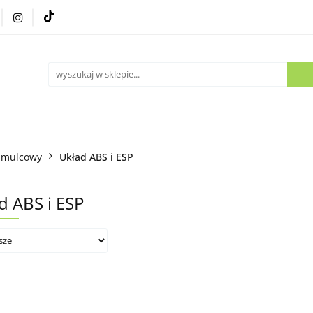
Części używane
Kontakt
amulcowy
Układ ABS i ESP
d ABS i ESP