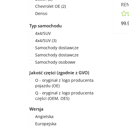
REN
Siemens
Chevrolet OE (2)
DCI
Skoda OE
Denso
Suzuki OE
INNA
99.
Typ samochodu
TRW
Inny
Volkswagen
4x4/SUV
Kia OE
Volkswagen OE
4x4/SUV (3)
Kia OE
Volvo OE
Samochody dostawcze
Mando
Samochody dostawcze
Naldec (2)
Samochody osobowe
NEC
Nisshinbo
Jakość części (zgodnie z GVO)
Opel OE
O - oryginał z logo producenta
Siemens
pojazdu (OE)
Skoda OE
Q - oryginał z logo producenta
części (OEM, OES)
TRW (2)
Valeo (2)
Wersja
VDO (2)
Angielska
Volkswagen OE
Europejska
Volvo OE