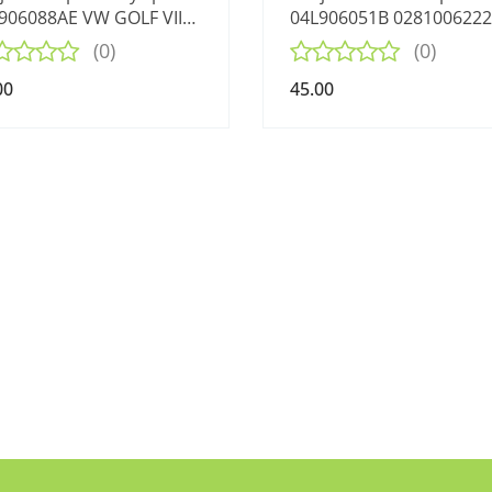
906088AE VW GOLF VII
04L906051B 0281006222
 TDI 12-16
VW GOLF VII 2.0 TDI 12-1
(0)
(0)
00
45.00