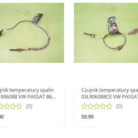
jnik temperatury spalin
Czujnik temperatury spa
906088 VW PASSAT B6
03L906088CE VW PASSA
 TDI 8V 05-09
2.0 TDI 8V 05-09
(0)
(0)
00
59.99