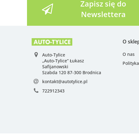
Zapisz się do
Newslettera
O skle
O nas
Auto-Tylice
„Auto-Tylice” Łukasz
Polityk
Safijanowski
Szabda 120 87-300 Brodnica
kontakt@autotylice.pl
722912343