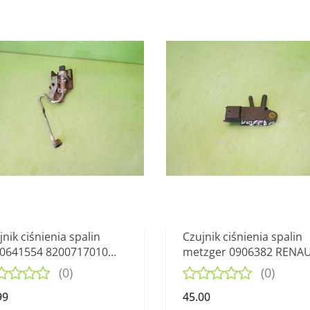
jnik ciśnienia spalin
Czujnik ciśnienia spalin
0641554 8200717010
metzger 0906382 RENA
AULT KOLEOS I PHI 2.0
KOLEOS I PHI 2.0 DCI 07-
(0)
(0)
99
45.00