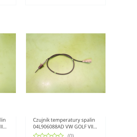
lin
Czujnik temperatury spalin
II
04L906088AD VW GOLF VII
2.0 TDI 12-16
(0)