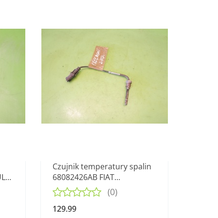
Czujnik temperatury spalin
ULT
68082426AB FIAT
FREEMONT I 2.0 D MJET 11-
(0)
15
129.99