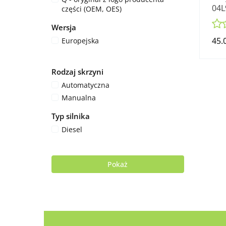
04L
części (OEM, OES)
2.0
Wersja
45.
Europejska
Rodzaj skrzyni
Automatyczna
Manualna
Typ silnika
Diesel
Pokaż