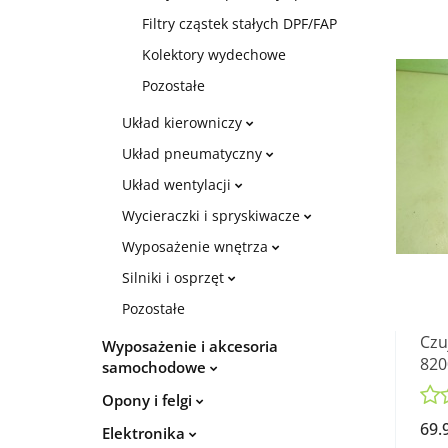
Filtry cząstek stałych DPF/FAP
Kolektory wydechowe
Pozostałe
Układ kierowniczy
Układ pneumatyczny
Układ wentylacji
Wycieraczki i spryskiwacze
Wyposażenie wnętrza
Silniki i osprzęt
Pozostałe
Czu
Wyposażenie i akcesoria
820
samochodowe
REN
Opony i felgi
DCI
69.
Elektronika