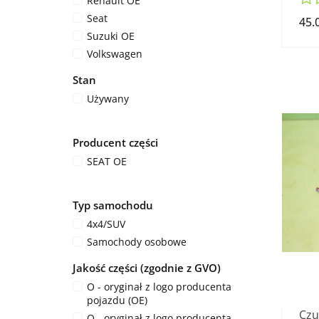
Renault OE
Seat
45.
Suzuki OE
Volkswagen
Stan
Używany
Producent części
SEAT OE
Typ samochodu
4x4/SUV
Samochody osobowe
Jakość części (zgodnie z GVO)
O - oryginał z logo producenta
pojazdu (OE)
Czu
Q - oryginał z logo producenta