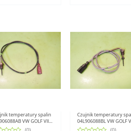
jnik temperatury spalin
Czujnik temperatury spa
906088AB VW GOLF VII
04L906088BL VW GOLF V
 TDI 12-16
2.0 TDI 12-16
(0)
(0)