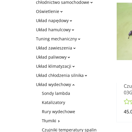
chłodnictwo samochodowe
Oświetlenie
Układ napędowy
Układ hamulcowy
Tuning mechaniczny
Układ zawieszenia
Układ paliwowy
Układ klimatyzacji
Układ chłodzenia silnika
Układ wydechowy
Czu
03G
Sondy lambda
2.0
Katalizatory
45.
Rury wydechowe
Tłumiki
Czujniki temperatury spalin