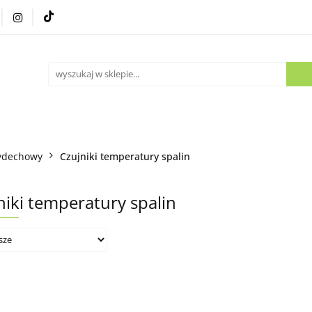
Części używane
Kontakt
ydechowy
Czujniki temperatury spalin
niki temperatury spalin