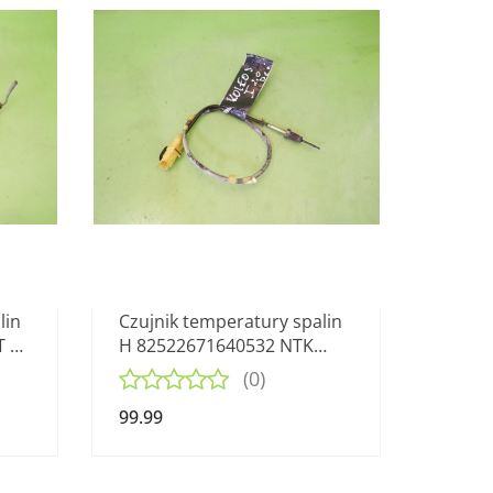
lin
Czujnik temperatury spalin
T B6
H 82522671640532 NTK
RENAULT KOLEOS I 2.0 DCI
(0)
99.99