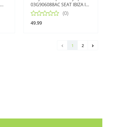
03G906088AC SEAT IBIZA IV
6
6J 1.9TDI 08-12
(0)
49.99
1
2