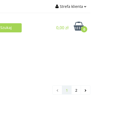
Strefa klienta
Zaloguj się
0,00 zł
Zarejestruj się
0
Dodaj zgłoszenie
1
2