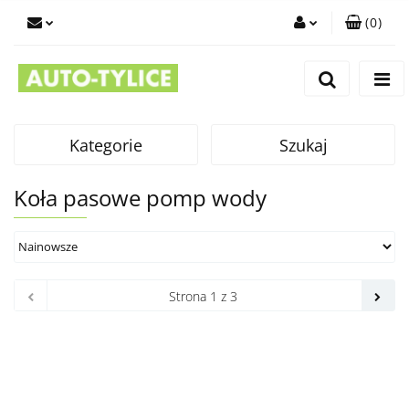
(
0
)
Zaloguj się
Zarejestruj się
Dodaj zgłoszenie
Kategorie
Szukaj
Koła pasowe pomp wody