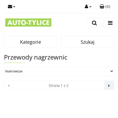
(
0
)
Zaloguj się
Zarejestruj się
Dodaj zgłoszenie
Kategorie
Szukaj
Przewody nagrzewnic