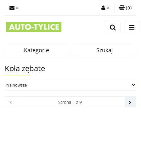
(
0
)
Zaloguj się
Zarejestruj się
Dodaj zgłoszenie
Kategorie
Szukaj
Koła zębate