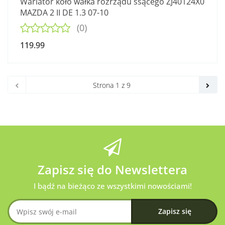
Wariator koło wałka rozrządu ssącego ZJ40124X0
MAZDA 2 II DE 1.3 07-10
(0)
119.99
Zapisz się do Newslettera
I bądź na bieżąco ze wszystkimi nowościami!