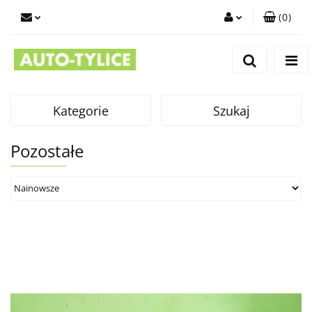
(
0
)
Zaloguj się
Zarejestruj się
Dodaj zgłoszenie
Kategorie
Szukaj
Pozostałe