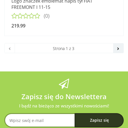
Logo znaczek emblemat napis tył FIAT
FREEMONT I 11-15
(0)
219.99
Zapisz się do Newslettera
I bądź na bieżąco ze wszystkimi nowościami!