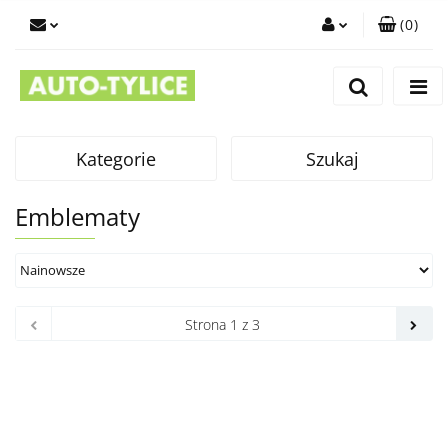
(
0
)
Zaloguj się
Zarejestruj się
Dodaj zgłoszenie
Kategorie
Szukaj
Emblematy