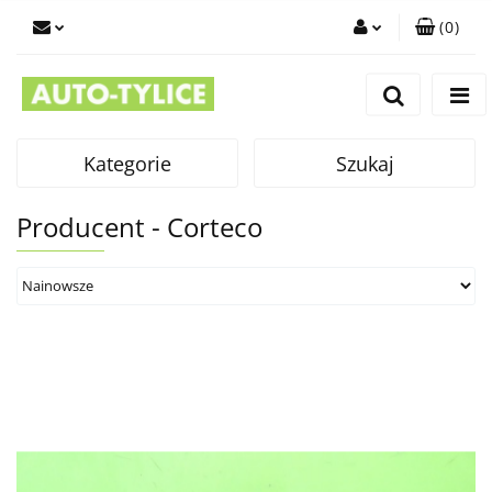
(
0
)
Zaloguj się
Zarejestruj się
Dodaj zgłoszenie
Kategorie
Szukaj
Producent - Corteco