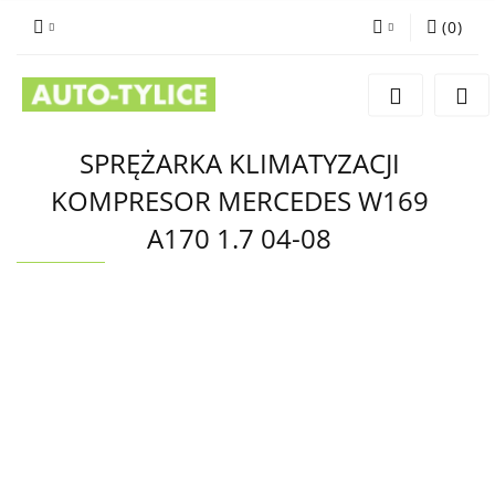
(
0
)
Zaloguj się
Zarejestruj się
Dodaj zgłoszenie
SPRĘŻARKA KLIMATYZACJI
KOMPRESOR MERCEDES W169
A170 1.7 04-08