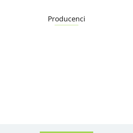
Producenci
Albright
Alfa Romeo OE