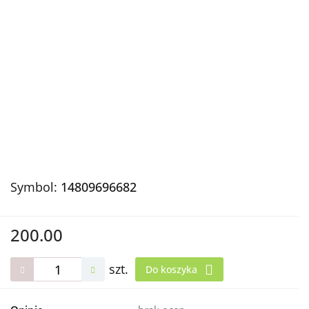
Symbol:
14809696682
200.00
szt.
Do koszyka