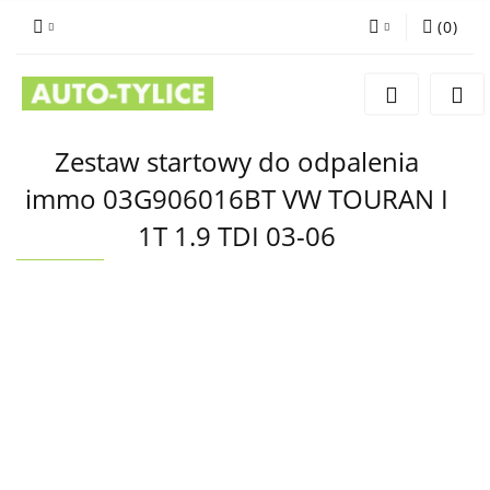
(
0
)
Zaloguj się
Zarejestruj się
Dodaj zgłoszenie
Zestaw startowy do odpalenia
immo 03G906016BT VW TOURAN I
1T 1.9 TDI 03-06