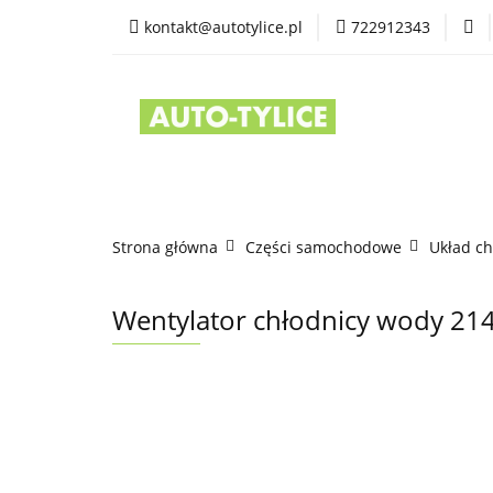
kontakt@autotylice.pl
722912343
Części używane
Kontakt
Strona główna
Części samochodowe
Układ ch
Wentylator chłodnicy wody 21