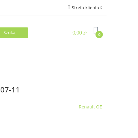
Strefa klienta
Zaloguj się
0,00 zł
Zarejestruj się
0
Dodaj zgłoszenie
 07-11
Renault OE