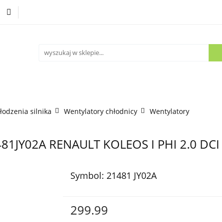
Części używane
Kontakt
łodzenia silnika
Wentylatory chłodnicy
Wentylatory
481JY02A RENAULT KOLEOS I PHI 2.0 DCI
Symbol:
21481 JY02A
299.99