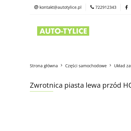
kontakt@autotylice.pl
722912343
Części używane
Kontakt
Strona główna
Części samochodowe
Układ za
Zwrotnica piasta lewa przód H