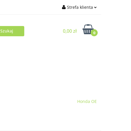
Strefa klienta
Zaloguj się
0,00 zł
Zarejestruj się
0
Dodaj zgłoszenie
Honda OE