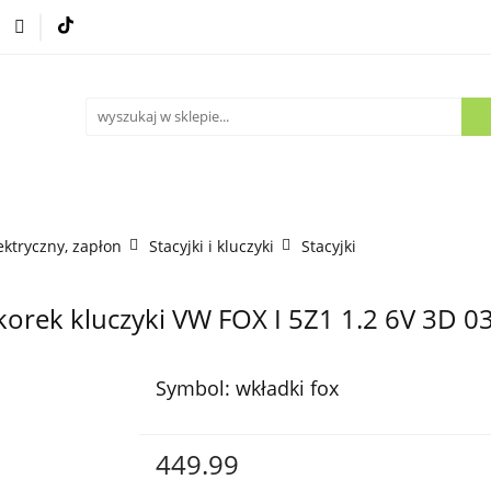
Części używane
Kontakt
ektryczny, zapłon
Stacyjki i kluczyki
Stacyjki
korek kluczyki VW FOX I 5Z1 1.2 6V 3D 0
Symbol:
wkładki fox
449.99