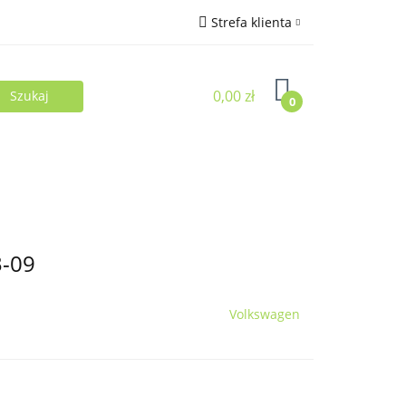
Strefa klienta
Zaloguj się
0,00 zł
Zarejestruj się
0
Dodaj zgłoszenie
3-09
Volkswagen