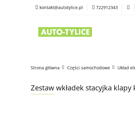
kontakt@autotylice.pl
722912343
Części używane
Kontakt
Strona główna
Części samochodowe
Układ el
Zestaw wkładek stacyjka klapy 