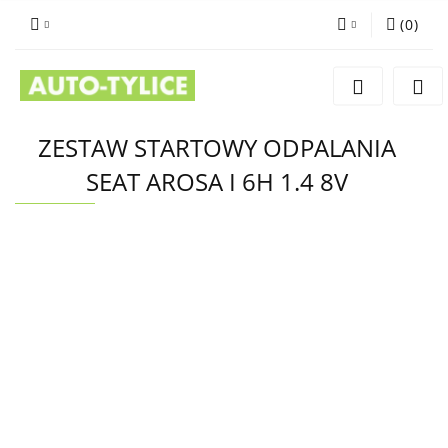
(
0
)
Zaloguj się
Zarejestruj się
Dodaj zgłoszenie
ZESTAW STARTOWY ODPALANIA
SEAT AROSA I 6H 1.4 8V