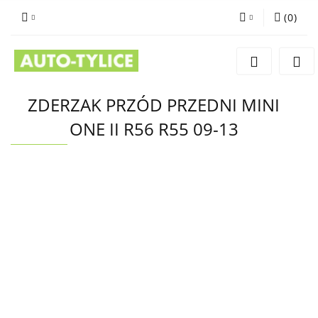
(
0
)
Zaloguj się
Zarejestruj się
Dodaj zgłoszenie
ZDERZAK PRZÓD PRZEDNI MINI
ONE II R56 R55 09-13