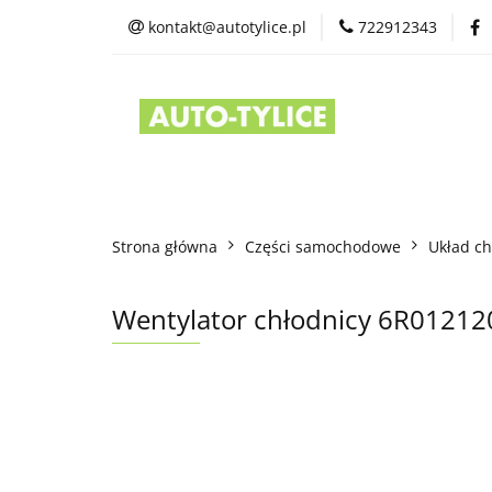
kontakt@autotylice.pl
722912343
Części używane
Kontakt
Strona główna
Części samochodowe
Układ ch
Wentylator chłodnicy 6R012120