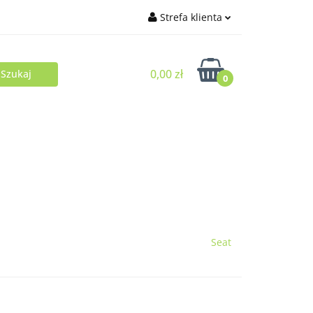
Strefa klienta
Zaloguj się
0,00 zł
Zarejestruj się
0
Dodaj zgłoszenie
Seat