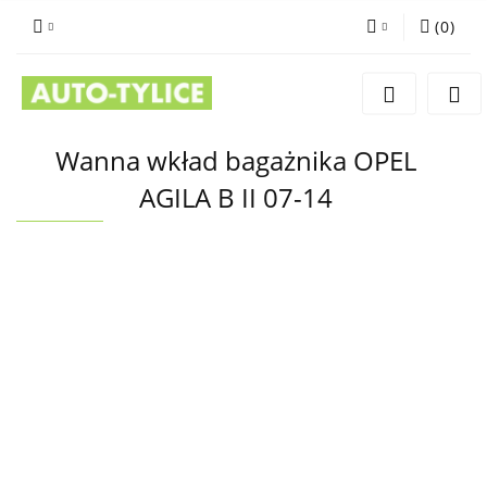
(
0
)
Zaloguj się
Zarejestruj się
Dodaj zgłoszenie
Wanna wkład bagażnika OPEL
AGILA B II 07-14