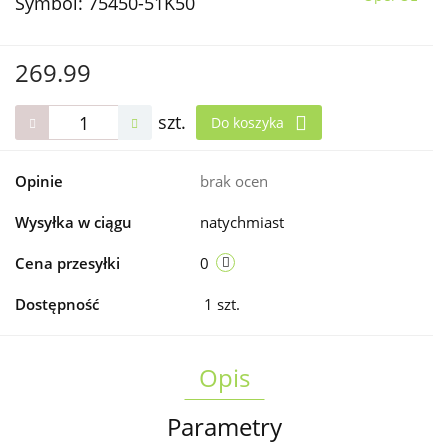
Symbol:
75450-51K50
269.99
szt.
Do koszyka
Opinie
brak ocen
Wysyłka w ciągu
natychmiast
Cena przesyłki
0
Dostępność
1
szt.
Opis
Parametry