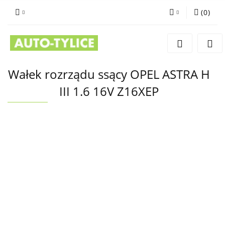
(
0
)
Zaloguj się
Zarejestruj się
Dodaj zgłoszenie
Wałek rozrządu ssący OPEL ASTRA H
III 1.6 16V Z16XEP