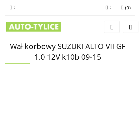
(
0
)
Zaloguj się
Zarejestruj się
Dodaj zgłoszenie
Wał korbowy SUZUKI ALTO VII GF
1.0 12V k10b 09-15