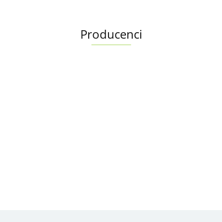
Producenci
Albright
Alfa Romeo OE