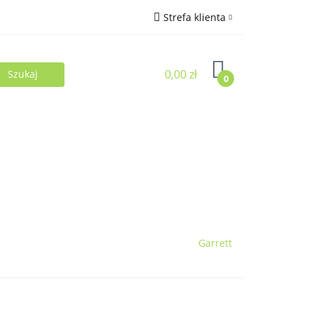
Strefa klienta
Zaloguj się
0,00 zł
Zarejestruj się
0
Dodaj zgłoszenie
Garrett