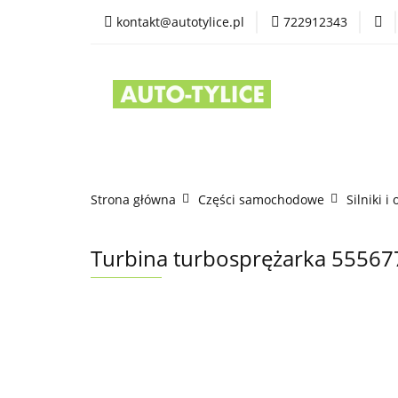
kontakt@autotylice.pl
722912343
Części używane
Kontakt
Strona główna
Części samochodowe
Silniki i
Turbina turbosprężarka 555677