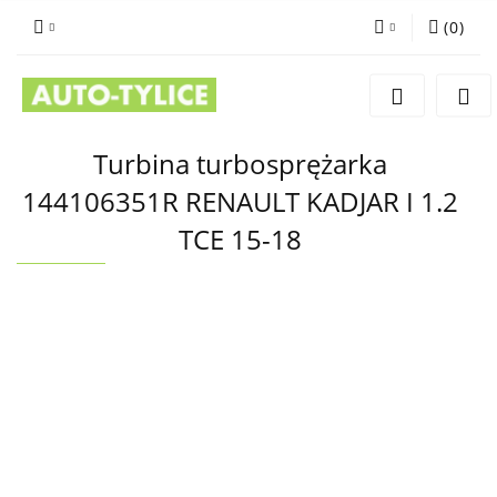
(
0
)
Zaloguj się
Zarejestruj się
Dodaj zgłoszenie
Turbina turbosprężarka
144106351R RENAULT KADJAR I 1.2
TCE 15-18