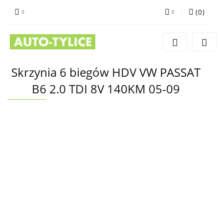
(
0
)
Zaloguj się
Zarejestruj się
Dodaj zgłoszenie
Skrzynia 6 biegów HDV VW PASSAT
B6 2.0 TDI 8V 140KM 05-09